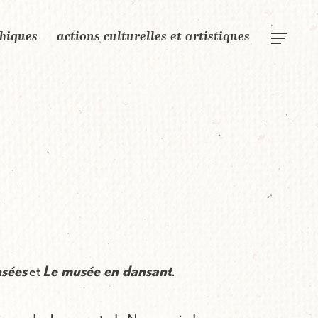
phiques
actions culturelles et artistiques
Menu
nsées
et
Le musée en dansant
.