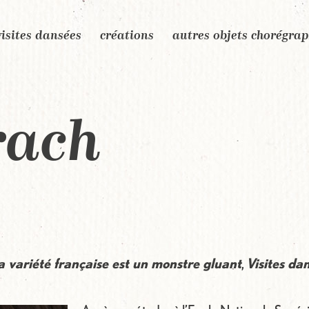
visites dansées
créations
autres objets chorégra
rach
a variété française est un monstre gluant
,
Visites da