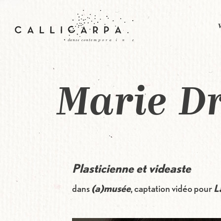
Aller au contenu principal
Marie D
Plasticienne et videaste
dans
(a)musée
, captation vidéo pour
L