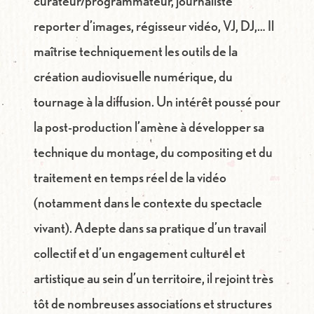
curateur/programmateur, journaliste
reporter d’images, régisseur vidéo, VJ, DJ,… Il
maîtrise techniquement les outils de la
création audiovisuelle numérique, du
tournage à la diffusion. Un intérêt poussé pour
la post-production l’amène à développer sa
technique du montage, du compositing et du
traitement en temps réel de la vidéo
(notamment dans le contexte du spectacle
vivant). Adepte dans sa pratique d’un travail
collectif et d’un engagement culturel et
artistique au sein d’un territoire, il rejoint très
tôt de nombreuses associations et structures