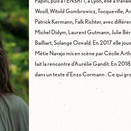
Papini, puis à l’ENSATT, à Lyon, elle a travai
Woolf, Witold Gombrowicz, Tocqueville, 
Patrick Kermann, Falk Richter, avec diffé
Michel Didym, Laurent Gutmann, Julie Bé
Bailliart, Solange Oswald. En 2017 elle joue
Métie Navajo mis en scène par Cécile Arthus
fait la rencontre d’Aurélie Gandit. En 2018
dans un texte d’Enzo Cormann : Ce qui gr