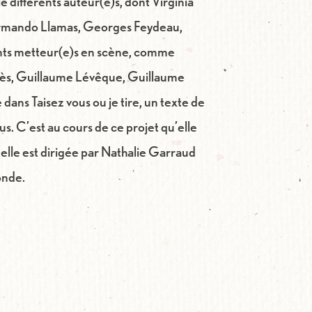
llé différents auteur(e)s, dont Virginia
Armando Llamas, Georges Feydeau,
rents metteur(e)s en scène, comme
rès, Guillaume Lévêque, Guillaume
 dans Taisez vous ou je tire, un texte de
. C’est au cours de ce projet qu’elle
 elle est dirigée par Nathalie Garraud
onde.