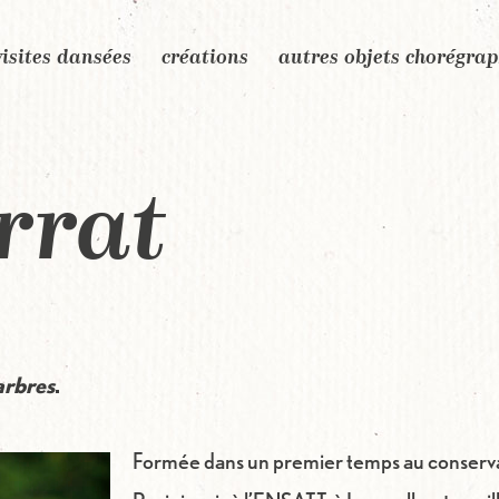
visites dansées
créations
autres objets chorégra
rrat
arbres
.
Formée dans un premier temps au conservat