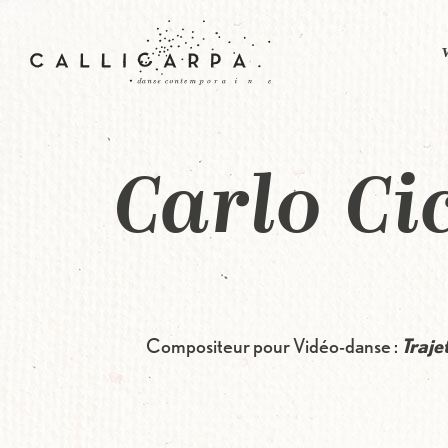
Aller au contenu principal
Carlo Ci
Compositeur pour Vidéo-danse :
Traje