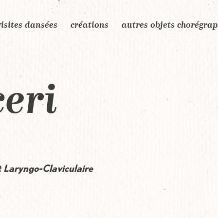
visites dansées
créations
autres objets chorégra
ceri
t Laryngo-Claviculaire