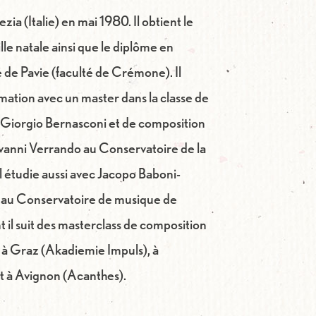
zia (Italie) en mai 1980. Il obtient le
lle natale ainsi que le diplôme en
é de Pavie (faculté de Crémone). Il
rmation avec un master dans la classe de
c Giorgio Bernasconi et de composition
vanni Verrando au Conservatoire de la
il étudie aussi avec Jacopo Baboni-
in au Conservatoire de musique de
 il suit des masterclass de composition
 à Graz (Akadiemie Impuls), à
t à Avignon (Acanthes).