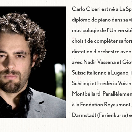
Carlo Ciceri est né à La Spe
diplôme de piano dans sa vi
musicologie de l’Universit
choisit de compléter sa fo
direction d’orchestre ave
avec Nadir Vassena et Gio
Suisse italienne à Lugano; 
Schilingi et Frédéric Vois
Montbéliard. Parallèlement
à la Fondation Royaumont,
Darmstadt (Ferienkurse) e