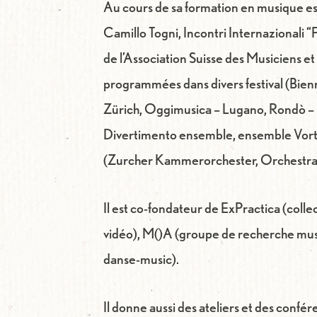
Au cours de sa formation en musique 
Camillo Togni, Incontri Internazionali 
de l’Association Suisse des Musiciens e
programmées dans divers festival (Bienn
Zürich, Oggimusica – Lugano, Rondò – 
Divertimento ensemble, ensemble Vort
(Zurcher Kammerorchester, Orchestra de
Il est co-fondateur de ExPractica (colle
vidéo), M()A (groupe de recherche music
danse-music).
Il donne aussi des ateliers et des confé