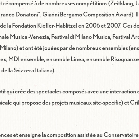
est récompensé à de nombreuses compétitions (Zeitklang,
“Franco Donatoni”, Gianni Bergamo Composition Award). Il 
t de la Fondation Kiefler-Hablitzel en 2006 et 2007. Ces d
ale Musica -Venezia, Festival di Milano Musica, Festival A
Milano) et ont été jouées par de nombreux ensembles (en
ex, MDI ensemble, ensemble Linea, ensemble Risognanze,
lla Svizzera Italiana).
ctif qui crée des spectacles composés avec une interaction en
ale qui propose des projets musicaux site-specific) et Cril
rences et enseigne la composition assistée au Conservatoire d